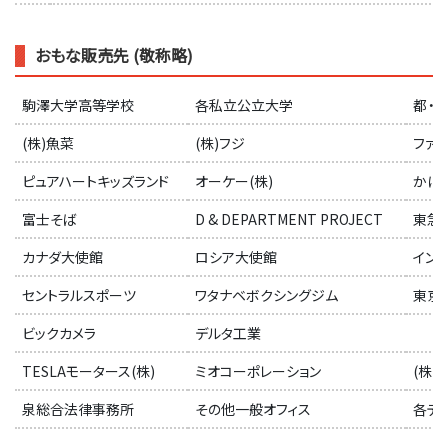
おもな販売先 (敬称略)
駒澤大学高等学校
各私立公立大学
都・
(株)魚菜
(株)フジ
ファ
ピュアハートキッズランド
オーケー(株)
かに
富士そば
D & DEPARTMENT PROJECT
東急
カナダ大使館
ロシア大使館
イン
セントラルスポーツ
ワタナベボクシングジム
東京Y
ビックカメラ
デルタ工業
TESLAモータース(株)
ミオコーポレーション
(株)
泉総合法律事務所
その他一般オフィス
各テ