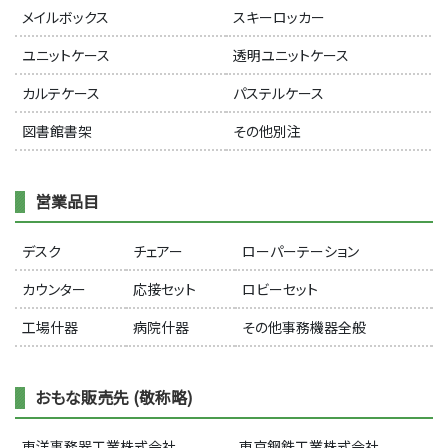
メイルボックス
スキーロッカー
ユニットケース
透明ユニットケース
カルテケース
パステルケース
図書館書架
その他別注
営業品目
デスク
チェアー
ローパーテーション
カウンター
応接セット
ロビーセット
工場什器
病院什器
その他事務機器全般
おもな販売先 (敬称略)
東洋事務器工業株式会社
東京鋼鉄工業株式会社