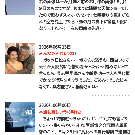
右の画像は一か月ほど前のお月様の画像！ ５月１
９日のものですが、あまりに綺麗な天体ショーでし
たので思わずスマホでパシャ！ 仕事帰りの道すがら
ふと空を見上げたら下弦の月の真下に金星！ 絵に
なりますね～！ 左の画像は先週…
2026年06月13日
みんな死んじゃうね！
ガッツ石松さん・・・ 地なんだろうね、面白いって
云うか人間的にも憎めなかったね～ 憎めないって
言ったら、具志堅用高さんや輪島功一さんも同じ類
でかなり特殊なキャラでした。 ごめん！でしたじゃ
なくて、具志堅さん、輪島さんは…
2026年06月06日
本当に難しい今の時代！
ちょっと時間経っちゃったけど、どうしても言いた
くて・・・書いちゃいますね 阿部慎之介元巨人軍監
督のこと。 ５月２５日に長女への暴行容疑で逮捕さ