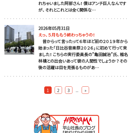
れちゃいました阿部さん！ 僕はアンチ巨人なんです
が、それとこれとは全く関係な…
2026年05月31日
えっ、５月ももう終わっちゃうの！
昔からって言ったって６年ほど前の２０１９年から
始まった「日比谷音楽祭２０２６」に初めて行って来
ました！ こちらの実行委員長の”亀田誠治”氏、椎名
林檎との出会いあって彼の人間性でしょうか？その
後の活躍は目を見張るものがあ…
1
2
3
...
»