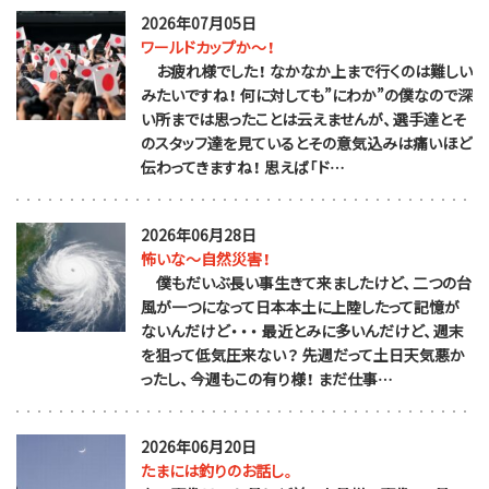
2026年07月05日
ワールドカップか～！
お疲れ様でした！ なかなか上まで行くのは難しい
みたいですね！ 何に対しても”にわか”の僕なので深
い所までは思ったことは云えませんが、選手達とそ
のスタッフ達を見ているとその意気込みは痛いほど
伝わってきますね！ 思えば「ド…
2026年06月28日
怖いな～自然災害！
僕もだいぶ長い事生きて来ましたけど、二つの台
風が一つになって日本本土に上陸したって記憶が
ないんだけど・・・ 最近とみに多いんだけど、週末
を狙って低気圧来ない？ 先週だって土日天気悪か
ったし、今週もこの有り様！ まだ仕事…
2026年06月20日
たまには釣りのお話し。