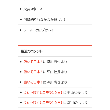
火災は怖い！
河豚釣りもなかなか難しい！
ワールドカップか～！
最近のコメント
強いぞ日本！
に
深川尚也
より
強いぞ日本！
に
平山社長
より
強いぞ日本！
に
深川尚也
より
うゎ～残すところ後１０日！
に
平山社長
より
うゎ～残すところ後１０日！
に
深川尚也
より