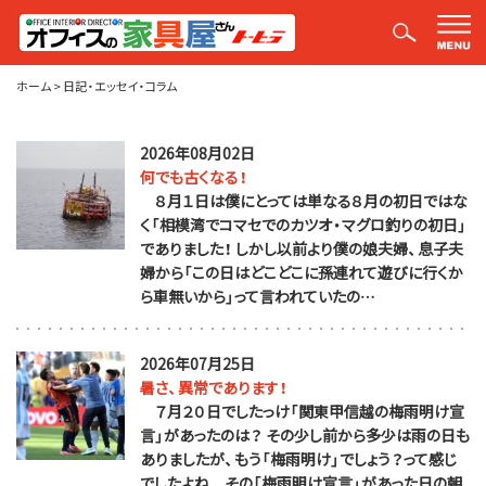
平山社長のブログ【釣りばかり日誌】
ホーム
>
日記・エッセイ・コラム
2026年08月02日
何でも古くなる！
８月１日は僕にとっては単なる８月の初日ではな
く「相模湾でコマセでのカツオ・マグロ釣りの初日」
でありました！ しかし以前より僕の娘夫婦、息子夫
婦から「この日はどこどこに孫連れて遊びに行くか
ら車無いから」って言われていたの…
2026年07月25日
暑さ、異常であります！
７月２０日でしたっけ「関東甲信越の梅雨明け宣
言」があったのは？ その少し前から多少は雨の日も
ありましたが、もう「梅雨明け」でしょう？って感じ
でしたよね。 その「梅雨明け宣言」があった日の朝