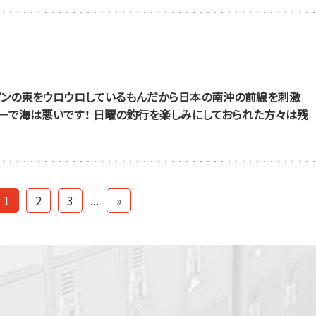
リピンの東をウロウロしているもんだから日本の南沖の前線を刺激
ューで海は悪いです！ 日曜の釣行を楽しみにしておられた方々は残
1
2
3
...
»