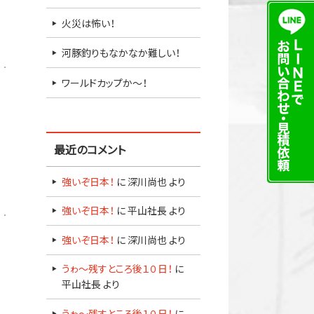
火災は怖い！
河豚釣りもなかなか難しい！
ワールドカップか～！
最近のコメント
強いぞ日本！
に
深川尚也
より
強いぞ日本！
に
平山社長
より
強いぞ日本！
に
深川尚也
より
うゎ～残すところ後１０日！
に
平山社長
より
うゎ～残すところ後１０日！
に