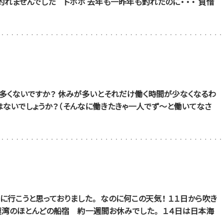
１匹も釣れませんでした トホホ 去年も一昨年も釣れたのに・・・ 負惜
多くないですか？ 休みが多いとそれだけ働く時間が少なくなるわ
はないでしょうか？（そんなに働きたきゃ一人でず～と働いてなさ
に行こうと思っておりました。 なのに何この天気！ １１日から吹き
模湾のほとんどの船宿 約一週間お休みでした。 １４日は日本海