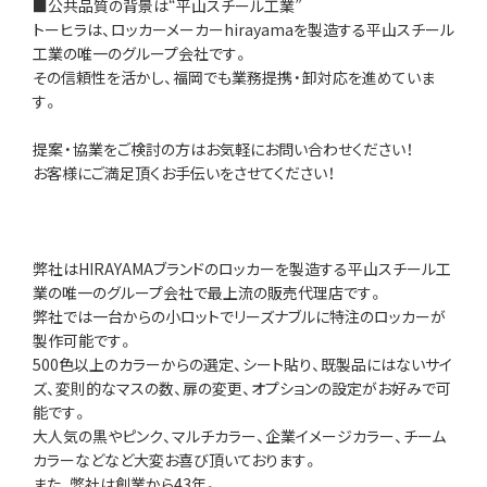
■公共品質の背景は“平山スチール工業”
トーヒラは、ロッカーメーカーhirayamaを製造する平山スチール
工業の唯一のグループ会社です。
その信頼性を活かし、福岡でも業務提携・卸対応を進めていま
す。
提案・協業をご検討の方はお気軽にお問い合わせください！
お客様にご満足頂くお手伝いをさせてください！
弊社はHIRAYAMAブランドのロッカーを製造する平山スチール工
業の唯一のグループ会社で最上流の販売代理店です。
弊社では一台からの小ロットでリーズナブルに特注のロッカーが
製作可能です。
500色以上のカラーからの選定、シート貼り、既製品にはないサイ
ズ、変則的なマスの数、扉の変更、オプションの設定がお好みで可
能です。
大人気の黒やピンク、マルチカラー、企業イメージカラー、チーム
カラーなどなど大変お喜び頂いております。
また、弊社は創業から43年。