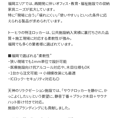
福岡エリアでは、再開発に伴いオフィス・教育・福祉施設での収納
家具ニーズが拡大しています。
特に「現場に合う」「壊れにくい」「使いやすい」といった条件に応
えられる製品が求められています。
トーヒラの特注ロッカーは、公共施設納入実績に裏打ちされた品
質＋施工現場に対応する柔軟性が強み。
福岡でも多くの業者様に選ばれています。
■福岡で選ばれる“柔軟性”
・狭い現場でも1mm単位で設計可能
・医療施設向け抗アルコール対応や、木目仕様もOK
・1台から注文可能 → 小規模改装にも最適
・ICロック・セキュリティ対応も◎
天神のリラクゼーション施設では、「サウナロッカーを静かに、か
っこよくしたい」という要望に、静音丁番＋ブラック木目＋サウナ
ハット掛け付きで対応。
施設のブランディングにも貢献しました。