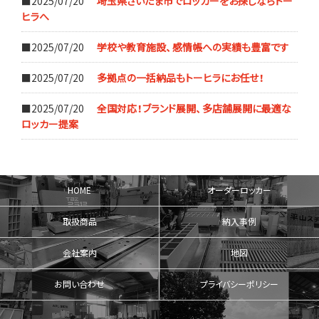
■2025/07/20
埼玉県さいたま市でロッカーをお探しならトー
ヒラへ
■2025/07/20
学校や教育施設、感情帳への実績も豊富です
■2025/07/20
多拠点の一括納品もトーヒラにお任せ！
■2025/07/20
全国対応！ブランド展開、多店舗展開に最適な
ロッカー提案
HOME
オーダーロッカー
取扱商品
納入事例
会社案内
地図
お問い合わせ
プライバシーポリシー