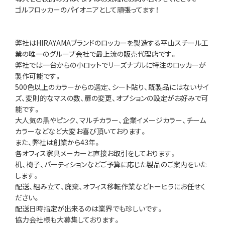
ゴルフロッカーのパイオニアとして頑張ってます！
弊社はHIRAYAMAブランドのロッカーを製造する平山スチール工
業の唯一のグループ会社で最上流の販売代理店です。
弊社では一台からの小ロットでリーズナブルに特注のロッカーが
製作可能です。
500色以上のカラーからの選定、シート貼り、既製品にはないサイ
ズ、変則的なマスの数、扉の変更、オプションの設定がお好みで可
能です。
大人気の黒やピンク、マルチカラー、企業イメージカラー、チーム
カラーなどなど大変お喜び頂いております。
また、弊社は創業から43年。
各オフィス家具メーカーと直接お取引をしております。
机、椅子、パーティションなどご予算に応じた製品のご案内をいた
します。
配送、組み立て、廃棄、オフィス移転作業などトーヒラにお任せく
ださい。
配送日時指定が出来るのは業界でも珍しいです。
協力会社様も大募集しております。