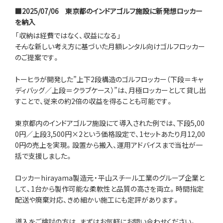
■2025/07/06
東京都のインドアゴルフ施設に新発想ロッカー
を納入
「収納は経費ではなく、収益になる」
――そんな新しい考え方に基づいた月額レンタル向けゴルフロッカー
のご提案です。
トーヒラが開発した”上下2段構造のゴルフロッカー（下段＝キャ
ディバッグ／上段＝クラブケース）”は、月極ロッカーとして貸し出
すことで、従来の約2倍の収益を得ることも可能です。
東京都内のインドアゴルフ施設にて導入された例では、下段5,00
0円／上段3,500円×2という価格設定で、1セットあたり月12,00
0円の売上を実現。設置から搬入、運用アドバイスまで当社が一
括で支援しました。
ロッカーhirayama製造元・平山スチール工業のグループ企業と
して、1台から製作可能な柔軟性と品質の高さを両立。時間指定
配送や廃棄対応、きめ細かい施工にも定評があります。
導入をご検討の方は、まずはお気軽にお問い合わせください。