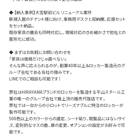
◆ 【納入事例】大宮駅前ビル リニューアル案件
新規入居のテナント様に向け、事務用デスクと収納棚、応接セット
をセット納品。
既存家具の撤去も同時対応し、現場対応のきめ細かさで他社との
差別化に成功。
◆ まずはお気軽にお問い合わせを
「家具は価格だけじゃ選べない」
そんな声に応えられるのが、創業40年以上＆ロッカー製造元のグ
ループ会社である当社の強みです。
LINEでのご相談も可能です！
弊社はHIRAYAMAブランドのロッカーを製造する平山スチール工
業の唯一のグループ会社で最上流の販売代理店です。
弊社では一台からの小ロットでリーズナブルに特注のロッカーが
製作可能です。
500色以上のカラーからの選定、シート貼り、既製品にはないサイ
ズ、変則的なマスの数、扉の変更、オプションの設定がお好みで可
能です。