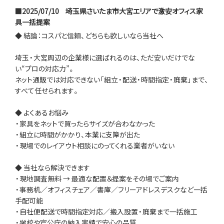
■2025/07/10
埼玉県さいたま市大宮エリアで激安オフィス家
具一括提案
◆ 結論：コスパと信頼、どちらも欲しいなら当社へ
埼玉・大宮周辺の企業様に選ばれるのは、ただ安いだけでな
い“プロの対応力”。
ネット通販では対応できない「組立・配送・時間指定・廃棄」まで、
すべて任せられます。
◆ よくあるお悩み
・家具をネットで買ったらサイズが合わなかった
・組立に時間がかかり、本業に支障が出た
・現場でのレイアウト相談にのってくれる業者がいない
◆ 当社なら解決できます
・現地調査無料 → 最適な配置＆提案をその場でご案内
・事務机／オフィスチェア／書庫／フリーアドレスデスクなど一括
手配可能
・自社便配送で時間指定対応／搬入設置・廃棄まで一括施工
・学校や官公庁の納入実績で安心の品質