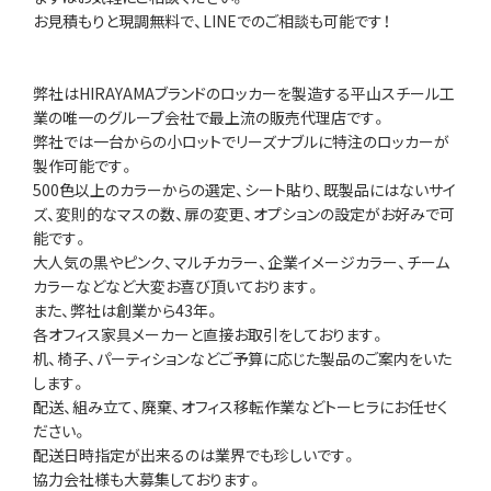
お見積もりと現調無料で、LINEでのご相談も可能です！
弊社はHIRAYAMAブランドのロッカーを製造する平山スチール工
業の唯一のグループ会社で最上流の販売代理店です。
弊社では一台からの小ロットでリーズナブルに特注のロッカーが
製作可能です。
500色以上のカラーからの選定、シート貼り、既製品にはないサイ
ズ、変則的なマスの数、扉の変更、オプションの設定がお好みで可
能です。
大人気の黒やピンク、マルチカラー、企業イメージカラー、チーム
カラーなどなど大変お喜び頂いております。
また、弊社は創業から43年。
各オフィス家具メーカーと直接お取引をしております。
机、椅子、パーティションなどご予算に応じた製品のご案内をいた
します。
配送、組み立て、廃棄、オフィス移転作業などトーヒラにお任せく
ださい。
配送日時指定が出来るのは業界でも珍しいです。
協力会社様も大募集しております。