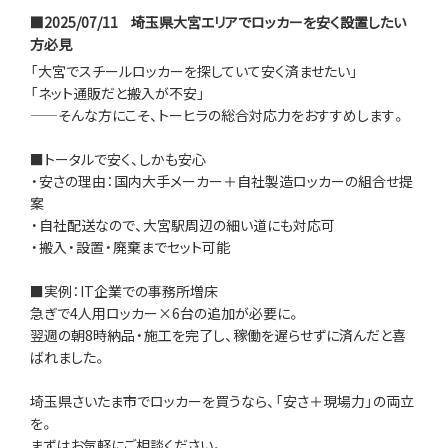
■2025/07/11
埼玉県大宮エリアでロッカーを安く設置したい
方必見
「大宮でスチールロッカーを探していて安く済ませたい」
「ネット通販だと搬入が不安」
——そんな方にこそ、トーヒラの総合対応力をおすすめします。
■トータルで安く、しかも安心
・安さの理由：国内大手メーカー＋自社製造ロッカーの組合せ提
案
・自社配送なので、大宮駅周辺の細い道にも対応可
・搬入・設置・廃棄までセット可能
■実例：IT企業での事務所増床
急ぎで4人用ロッカー×6台の追加が必要に。
翌週の朝8時納品・施工を完了し、稼働を遅らせずに済んだと喜
ばれました。
埼玉県さいたま市でロッカーを買うなら、「安さ＋現場力」の両立
を。
まずはお気軽にご相談ください。