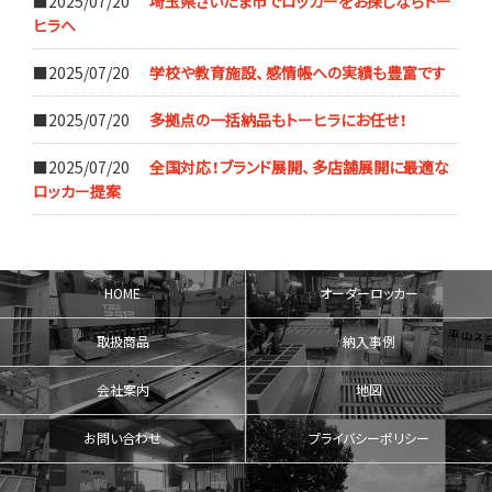
■2025/07/20
埼玉県さいたま市でロッカーをお探しならトー
ヒラへ
■2025/07/20
学校や教育施設、感情帳への実績も豊富です
■2025/07/20
多拠点の一括納品もトーヒラにお任せ！
■2025/07/20
全国対応！ブランド展開、多店舗展開に最適な
ロッカー提案
HOME
オーダーロッカー
取扱商品
納入事例
会社案内
地図
お問い合わせ
プライバシーポリシー