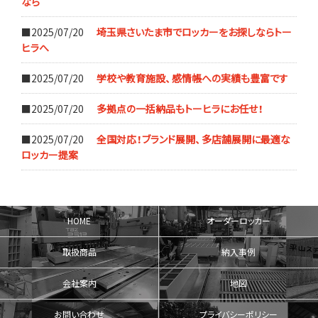
なら
■2025/07/20
埼玉県さいたま市でロッカーをお探しならトー
ヒラへ
■2025/07/20
学校や教育施設、感情帳への実績も豊富です
■2025/07/20
多拠点の一括納品もトーヒラにお任せ！
■2025/07/20
全国対応！ブランド展開、多店舗展開に最適な
ロッカー提案
HOME
オーダーロッカー
取扱商品
納入事例
会社案内
地図
お問い合わせ
プライバシーポリシー