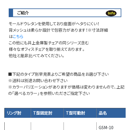
ご紹介
モールドウレタンを使用しており座面がヘタりにくい！
背メッシュは柔らか設計で包容力があります！※寸法詳細
は
こちら
この他にも井上金庫製チェアの同シリーズ含む
様々なオフィスチェアを取り揃えております。
他社と是非比べてみてください。
■下記のタイプ別早見表よりご希望の商品をお選び下さい
※送料は別途お問い合わせ下さい
※カラーバリエーションがありますが価格は変わりませんので、上記
の「選べるカラー」を参照いただきご指定下さい
リング肘
T型固定肘
T型可動肘
品名
GSM-10