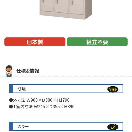
仕様＆情報
寸法
外寸法 Ｗ900×Ｄ380×Ｈ1790
１室内寸法 Ｗ245×Ｄ355×Ｈ390
カラー