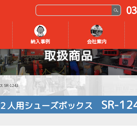
03
納入事例
会社案内
取扱商品
SR-1243
SR-12
２人用シューズボックス