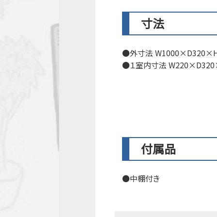
寸法
外寸法 W1000×D320×H
１室内寸法 W220×D320
付属品
中棚付き