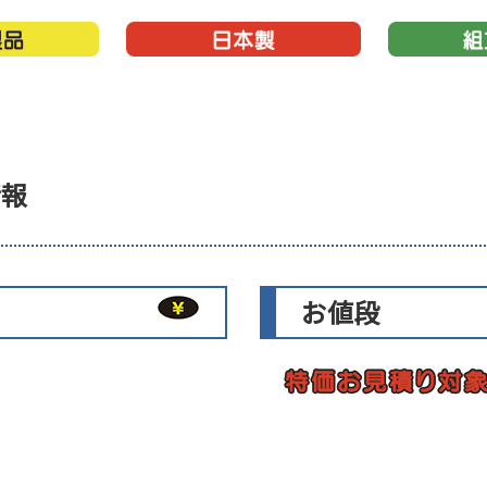
情報
お値段
）