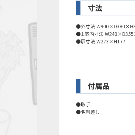
寸法
外寸法 W900×D380×H8
１室内寸法 W240×D355
扉寸法 W273×H177
付属品
取手
名刺差し