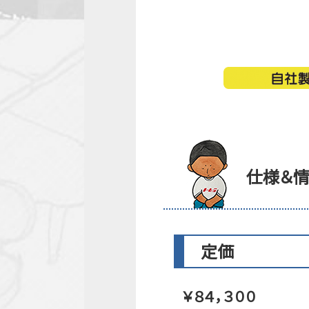
仕様＆
定価
￥８４，３００