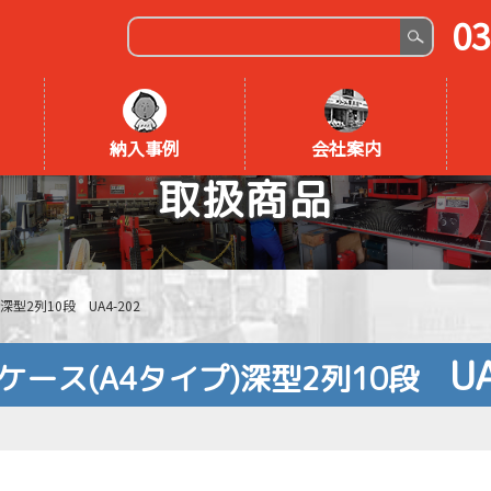
03
納入事例
会社案内
取扱商品
深型2列10段 UA4-202
U
ケース(A4タイプ)深型2列10段