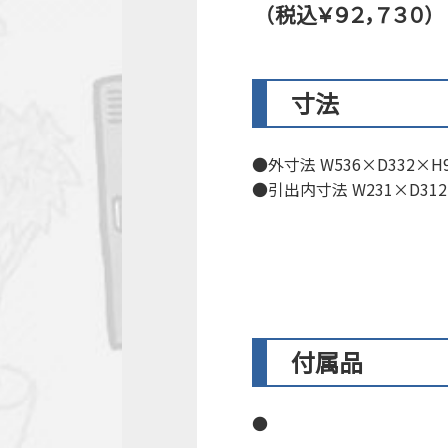
（税込￥９２，７３０）
寸法
外寸法 W536×D332×H9
引出内寸法 W231×D312
付属品