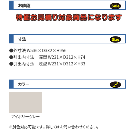
お値段
寸法
外寸法 W536×D332×H956
引出内寸法 深型 W231×D312×H74
引出内寸法 浅型 W231×D312×H33
カラー
アイボリーグレー
※別色対応可能です。詳しくはお問い合わせください。