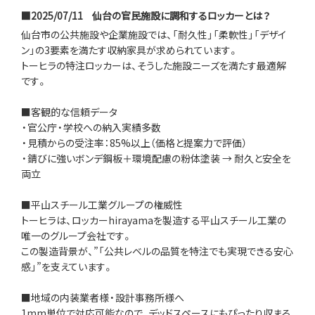
■2025/07/11
仙台の官民施設に調和するロッカーとは？
仙台市の公共施設や企業施設では、「耐久性」「柔軟性」「デザイ
ン」の3要素を満たす収納家具が求められています。
トーヒラの特注ロッカーは、そうした施設ニーズを満たす最適解
です。
■客観的な信頼データ
・官公庁・学校への納入実績多数
・見積からの受注率：85%以上（価格と提案力で評価）
・錆びに強いボンデ鋼板＋環境配慮の粉体塗装 → 耐久と安全を
両立
■平山スチール工業グループの権威性
トーヒラは、ロッカーhirayamaを製造する平山スチール工業の
唯一のグループ会社です。
この製造背景が、”「公共レベルの品質を特注でも実現できる安心
感」”を支えています。
■地域の内装業者様・設計事務所様へ
1mm単位で対応可能なので、デッドスペースにもぴったり収まる