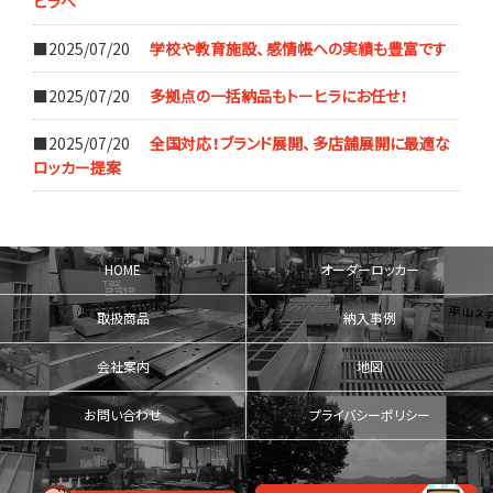
ヒラへ
■2025/07/20
学校や教育施設、感情帳への実績も豊富です
■2025/07/20
多拠点の一括納品もトーヒラにお任せ！
■2025/07/20
全国対応！ブランド展開、多店舗展開に最適な
ロッカー提案
HOME
オーダーロッカー
取扱商品
納入事例
会社案内
地図
お問い合わせ
プライバシーポリシー