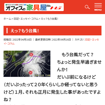
平山社長のブログ【釣りばかり日誌】
ホーム
>
日記・エッセイ・コラム
>
えっ？もう台風！
えっ？もう台風！
投稿日：
2022年04月16日
｜ 最終更新日時：
2022年04月16日
｜ カテゴリ：
日記・エッセ
イ・コラム
もう台風だって？
ちょっと発生早過ぎませ
んか！
だいぶ前になるけど
（だいぶったって２０年くらいしか経ってないと思う
けど）１月、それも正月に発生した事があったですよ
ね？