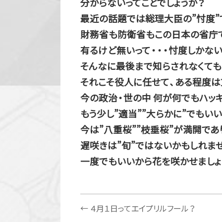
分からないってことでしょうか？
最近の話題では総理大臣の”忖度”
財務省も防衛省もこの日本の省庁で
有るけど無いって・・・忖度しかな
そんなに最後まで知らされなくても
それこそ役人に任せて、ある程度は
今の政治・世の中 何が何でもハッ
もう少し”適当””大らかに”でもい
今は”八重桜””枝垂桜”が満開であ
遅咲きは”旬”ではないかもしれま
一度でもいいから花を咲かせましょ
←
４月１日ってエイプリルフール？