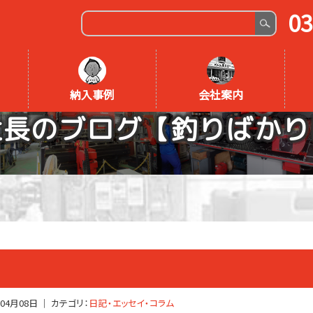
03
納入事例
会社案内
社長のブログ【釣りばかり
年04月08日
｜ カテゴリ：
日記・エッセイ・コラム