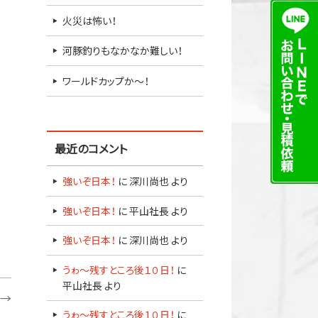
火災は怖い！
河豚釣りもなかなか難しい！
ワールドカップか～！
最近のコメント
強いぞ日本！
に
深川尚也
より
強いぞ日本！
に
平山社長
より
強いぞ日本！
に
深川尚也
より
うゎ～残すところ後１０日！
に
平山社長
より
→
うゎ～残すところ後１０日！
に