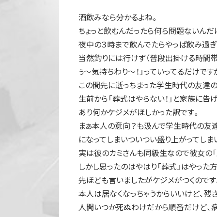
酒飲みなら分かるよね。
ちょっと飲むんだったら何ら問題ないんだ
夜中の３時まで飲んでたらやっぱ飲み過ぎ
当然釣りには行けず（普段出掛ける時間帯
ぅ～気持ちわり～！」っていってるだけです
この間先に逝っちまった学生時代の友達の
生前から「葬式はやらない！」と家族に告
あり何かケジメがほしかった訳です。
まぁ本人の意向？も汲んで学生時代の友
になってしまいついつい盛り上がってしま
実は彼のカミさんも同級生なので彼女の「
しかし思ったのはやはり「葬式」はやった方
先ほども言いましたがケジメがつくのです
本人は居なくなっちゃうからいいけど、残
人間いつか死ぬわけだから順番だけど、病