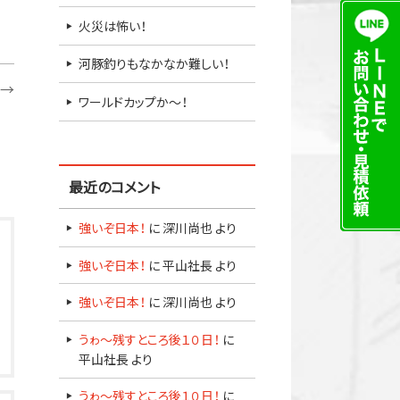
火災は怖い！
河豚釣りもなかなか難しい！
→
ワールドカップか～！
最近のコメント
強いぞ日本！
に
深川尚也
より
強いぞ日本！
に
平山社長
より
強いぞ日本！
に
深川尚也
より
うゎ～残すところ後１０日！
に
平山社長
より
うゎ～残すところ後１０日！
に