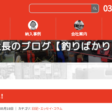
03
納入事例
会社案内
社長のブログ【釣りばかり
！
年05月18日
｜ カテゴリ：
日記・エッセイ・コラム