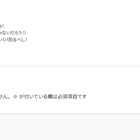
ね！
ないだろう！）
ババ恐るべし！
せん。
※
が付いている欄は必須項目です