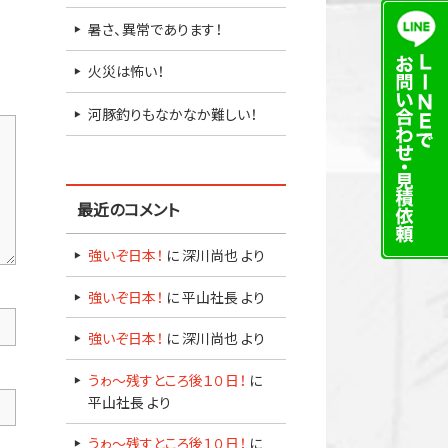
暑さ、異常であります！
火災は怖い！
河豚釣りもなかなか難しい！
最近のコメント
強いぞ日本！
に
深川尚也
より
強いぞ日本！
に
平山社長
より
強いぞ日本！
に
深川尚也
より
うゎ～残すところ後１０日！
に
平山社長
より
うゎ～残すところ後１０日！
に