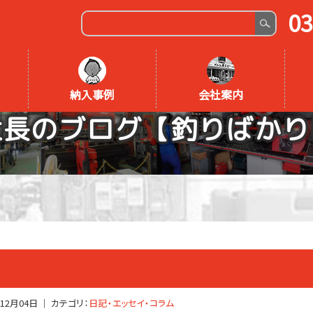
03
納入事例
会社案内
社長のブログ【釣りばかり
年12月04日
｜ カテゴリ：
日記・エッセイ・コラム