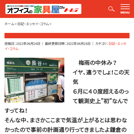
平山社長のブログ【釣りばかり日誌】
ホーム
>
日記・エッセイ・コラム
>
投稿日：
2022年06月26日
｜ 最終更新日時：
2022年06月26日
｜ カテゴリ：
日記・エッセ
イ・コラム
梅雨の中休み？
イヤ、違うでしょ！この天
気
６月に４０度超えるのっ
て観測史上”初”なんで
すってね！
そんな中、まさかここまで気温が上がるとは思わな
かったので事前の計画通り行ってきましたよ鎌倉の