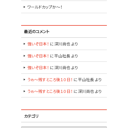
ワールドカップか～！
最近のコメント
強いぞ日本！
に
深川尚也
より
強いぞ日本！
に
平山社長
より
強いぞ日本！
に
深川尚也
より
うゎ～残すところ後１０日！
に
平山社長
より
うゎ～残すところ後１０日！
に
深川尚也
より
カテゴリ