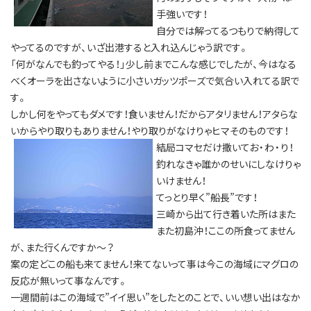
手強いです！
自分では解ってるつもりで納得して
やってるのですが、いざ出港すると入れ込んじゃう訳です。
「何がなんでも釣ってやる！」少し前までこんな感じでしたが、今はなる
べくオーラを出さないように小さいガッツポーズで気合い入れてる訳で
す。
しかし何をやってもダメです！食いません！だからアタリません！アタらな
いからやり取りもありません！やり取りがなけりゃヒマそのものです！
結局コマセだけ撒いてお・わ・り！
釣れなきゃ誰かのせいにしなけりゃ
いけません！
てっとり早く”船長”です！
三崎から出て行き着いた所はまた
また初島沖！ここの所食ってません
が、また行くんですか～？
案の定どこの船も来てません！来てないって事は今この海域にマグロの
反応が無いって事なんです。
一週間前はこの海域で”イイ思い”をしたとのことで、いい想い出はなか