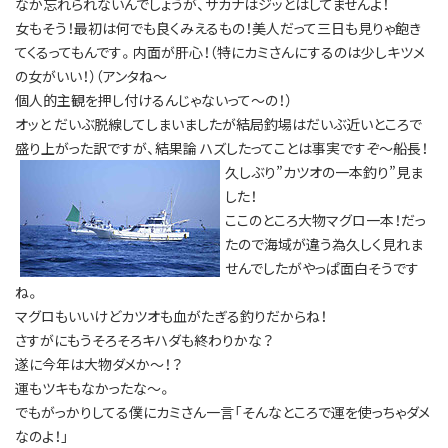
なか忘れられないんでしょうが、サカナはジッとはしてませんよ！
女もそう！最初は何でも良くみえるもの！美人だって三日も見りゃ飽き
てくるってもんです。内面が肝心！（特にカミさんにするのは少しキツメ
の女がいい！）（アンタね～
個人的主観を押し付けるんじゃないって～の！）
オッと だいぶ脱線してしまいましたが結局釣場はだいぶ近いところで
盛り上がった訳ですが、結果論 ハズしたってことは事実ですぞ～船長！
久しぶり”カツオの一本釣り”見ま
した！
ここのところ大物マグロ一本！だっ
たので海域が違う為久しく見れま
せんでしたがやっぱ面白そうです
ね。
マグロもいいけどカツオも血がたぎる釣りだからね！
さすがにもうそろそろキハダも終わりかな？
遂に今年は大物ダメか～！？
運もツキもなかったな～。
でもがっかりしてる僕にカミさん一言「そんなところで運を使っちゃダメ
なのよ！」