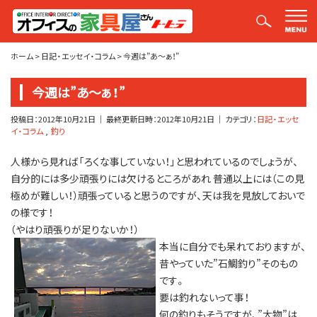
平山社長のブログ【釣りばかり日誌】
ホーム
>
日記・エッセイ・コラム
>
今週は”あ～ぁ！”
今週は”あ～ぁ！”
投稿日：
2012年10月21日
｜ 最終更新日時：
2012年10月21日
｜ カテゴリ：
日記・エッセ
イ・コラム
釣り
人様から見れば「ろくな事していない！」と思われているのでしょうが、
自分的には多少頑張りには欠けるところがあれ 普通以上には（この見
極めが難しい！）頑張っていると思うのですが、天は我を見放しておいで
の様です！
（やはり頑張りが足りないか！）
本当に自分でも呆れておりますが、
昔やっていた”石鯛釣り”そのもの
です。
要は釣れないって事！
何の釣りもそうですが、”大物”は