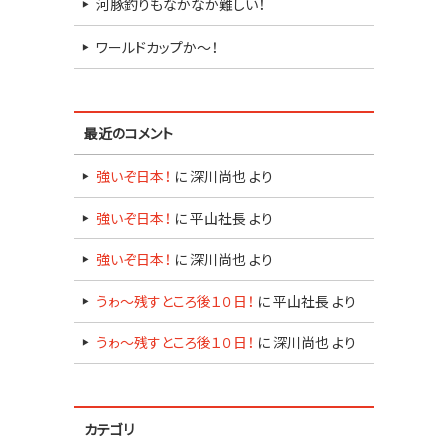
河豚釣りもなかなか難しい！
ワールドカップか～！
最近のコメント
強いぞ日本！
に
深川尚也
より
強いぞ日本！
に
平山社長
より
強いぞ日本！
に
深川尚也
より
うゎ～残すところ後１０日！
に
平山社長
より
うゎ～残すところ後１０日！
に
深川尚也
より
カテゴリ