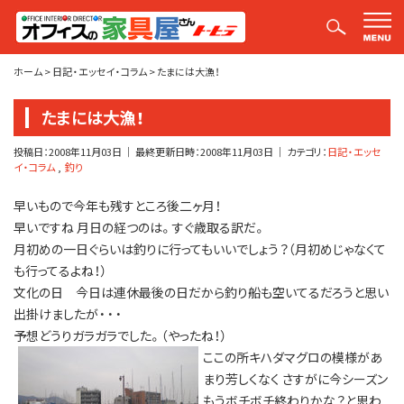
平山社長のブログ【釣りばかり日誌】
ホーム
>
日記・エッセイ・コラム
>
たまには大漁！
たまには大漁！
投稿日：
2008年11月03日
｜ 最終更新日時：
2008年11月03日
｜ カテゴリ：
日記・エッセ
イ・コラム
釣り
早いもので今年も残すところ後二ヶ月！
早いですね 月日の経つのは。すぐ歳取る訳だ。
月初めの一日ぐらいは釣りに行ってもいいでしょう？（月初めじゃなくて
も行ってるよね！）
文化の日 今日は連休最後の日だから釣り船も空いてるだろうと思い
出掛けましたが・・・
予想どうりガラガラでした。（やったね！）
ここの所キハダマグロの模様があ
まり芳しくなく さすがに今シーズン
もうボチボチ終わりかな？と思わ