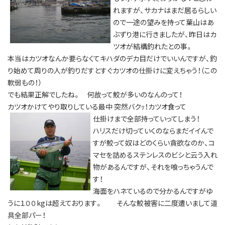
れますが、サカナはまだ居るらしい
ので一途の望みを持って葉山はあ
ぶずり港に行きましたが、昨日はカ
ツオが結構釣れたとの事。
本当はカツオなんか要らなくてキハダのデカ目だけでいいんですが、釣
り始めて周りの人が釣りだすとすぐカツオの仕掛けに変えちゃう！（この
軟弱もの！）
でも結果正解でしたね。 何故って鮫が多いのなんのって！
カツオかけてやり取りしている最中 突然バクｯ！カツオ食って
仕掛けまで全部持っていってしまう！
ハリスだけ切っていくのならまだイイんで
すが鮫って奴はどのくらい貪欲なのか、コ
マセを詰めるステンレスのビシと云う入れ
物があるんですが、それを喰っちゃうんで
す！
海面をハネているので分かるんですがゆ
うに１００kgは超えております。 そんな鮫被害に二度遭いまして道
具全部パー！