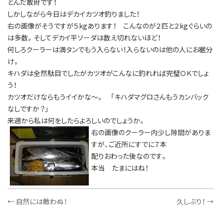
とんだ散財です！
しかしながら今日はデカイカツオ釣りました！
右の画像がそうですが５kgあります！ こんなのが２匹と２kgぐらいの
は多数。そしてデカイ平ソーダは数え切れないほど！
何しろクーラーは満タンでもう入らない！入らないのは他の人にお裾分
け。
キハダは全然駄目でしたがカツオがこんなに釣れれば完璧ＯＫでしょ
う！
カツオだけならもうイイかな～。 「キハダマグロさんもうカンバック
なしですか？」
来週から私は何をしたらよろしいのでしょうか。
右の画像のクーラー内少し隙間がありま
すが、ご近所にすでに７本
配りおわった後なのです。
本当 たまにはね！
←
自然には敵わぬ！
久しぶり！
→