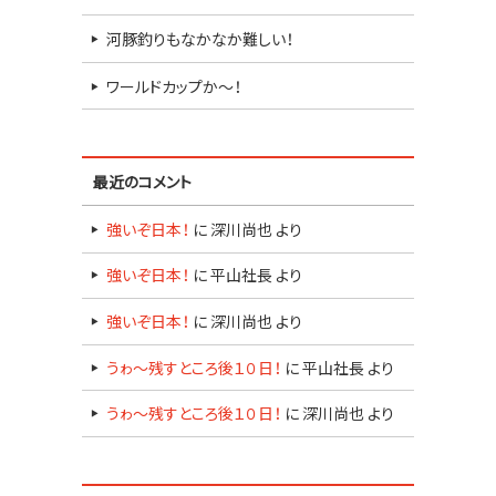
河豚釣りもなかなか難しい！
ワールドカップか～！
最近のコメント
強いぞ日本！
に
深川尚也
より
強いぞ日本！
に
平山社長
より
強いぞ日本！
に
深川尚也
より
うゎ～残すところ後１０日！
に
平山社長
より
うゎ～残すところ後１０日！
に
深川尚也
より