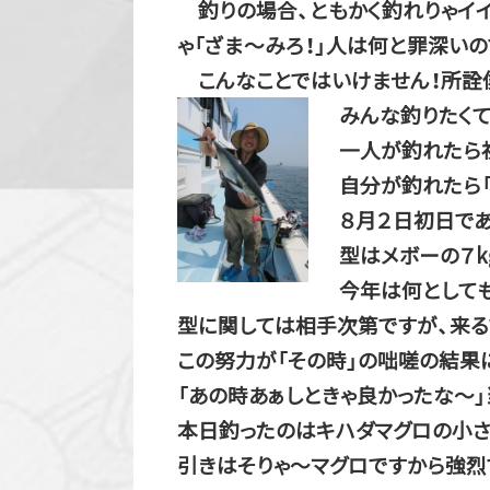
釣りの場合、ともかく釣れりゃイイ
ゃ「ざま～みろ！」人は何と罪深いの
こんなことではいけません！所詮僕
みんな釣りたく
一人が釣れたら
自分が釣れたら「
８月２日初日であ
型はメボーの７
今年は何としても
型に関しては相手次第ですが、来る
この努力が「その時」の咄嗟の結果
「あの時あぁしときゃ良かったな～」
本日釣ったのはキハダマグロの小さ
引きはそりゃ～マグロですから強烈