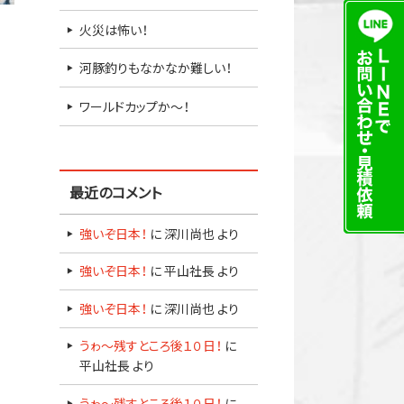
火災は怖い！
河豚釣りもなかなか難しい！
ワールドカップか～！
最近のコメント
強いぞ日本！
に
深川尚也
より
強いぞ日本！
に
平山社長
より
強いぞ日本！
に
深川尚也
より
うゎ～残すところ後１０日！
に
平山社長
より
うゎ～残すところ後１０日！
に