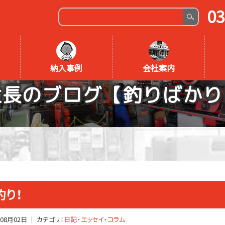
03
納入事例
会社案内
社長のブログ【釣りばかり
釣り！
年08月02日
｜ カテゴリ：
日記・エッセイ・コラム