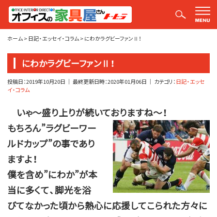
平山社長のブログ【釣りばかり日誌】
ホーム
>
日記・エッセイ・コラム
>
にわかラグビーファンⅡ！
にわかラグビーファンⅡ！
投稿日：
2019年10月20日
｜ 最終更新日時：
2020年01月06日
｜ カテゴリ：
日記・エッセ
イ・コラム
いゃ～盛り上りが続いておりますね～！
もちろん”ラグビーワー
ルドカップ”の事であり
ますよ！
僕を含め”にわか”が本
当に多くて、脚光を浴
びてなかった頃から熱心に応援してこられた方々に