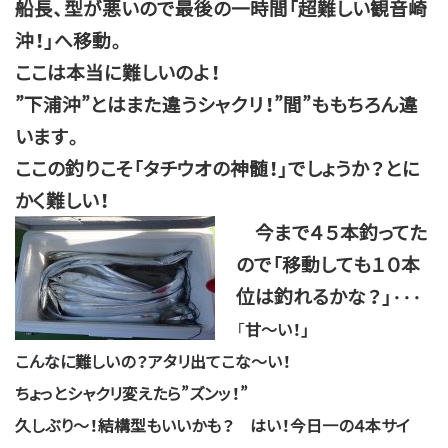
船長、型が悪いので最後の一時間「超難しい観音崎
沖！」へ移動。
ここは本当に難しいのよ！
”下浦沖”とはまた違うシャクリ！”間”ももちろん違
います。
ここの釣りこそ「
タチウオの神髄！」でしょうか？とに
かく難しい！
今まで４５本釣ってた
ので「移動しても１０本
位は釣れるかな？」
・・・
「
甘～い！」
こんなに難しいの？アタリ出てこな～い！
ちょっとシャクリ変えたら”ズンッ！”
久しぶり～！結構型もいいかも？ はい！今日一の４本サイ