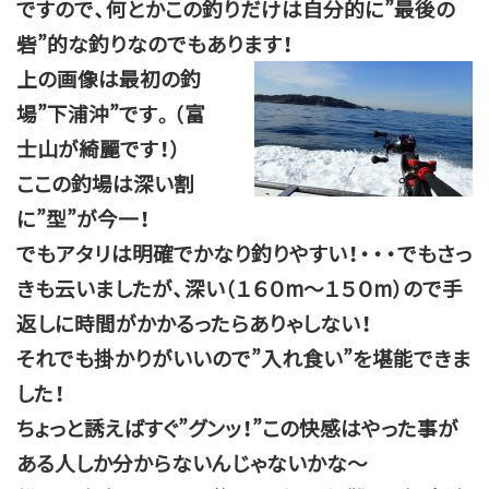
ですので、何とかこの釣りだけは自分的に”最後の
砦”的な釣りなのでもあります！
上の画像は最初の釣
場”下浦沖”です。（富
士山が綺麗です！）
ここの釣場は深い割
に”型”が今一！
でもアタリは明確でかなり釣りやすい！・・・でもさっ
きも云いましたが、深い（１６０m～１５０m）ので手
返しに時間がかかるったらありゃしない！
それでも掛かりがいいので”入れ食い”を堪能できま
した！
ちょっと誘えばすぐ”グンッ！”この快感はやった事が
ある人しか分からないんじゃないかな～