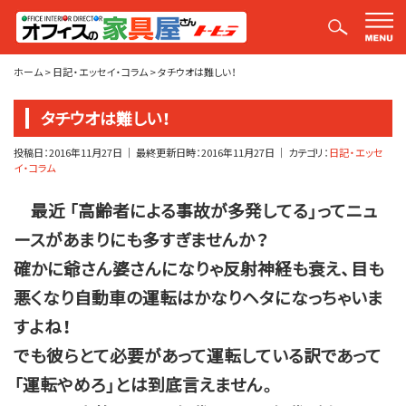
平山社長のブログ【釣りばかり日誌】
ホーム
>
日記・エッセイ・コラム
>
タチウオは難しい！
タチウオは難しい！
投稿日：
2016年11月27日
｜ 最終更新日時：
2016年11月27日
｜ カテゴリ：
日記・エッセ
イ・コラム
最近 「高齢者による事故が多発してる」ってニュ
ースがあまりにも多すぎませんか？
確かに爺さん婆さんになりゃ反射神経も衰え、目も
悪くなり自動車の運転はかなりヘタになっちゃいま
すよね！
でも彼らとて必要があって運転している訳であって
「運転やめろ」とは到底言えません。