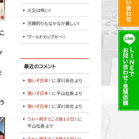
火災は怖い！
河豚釣りもなかなか難しい！
こ
ワールドカップか～！
か
最近のコメント
を
強いぞ日本！
に
深川尚也
より
当
強いぞ日本！
に
平山社長
より
う
強いぞ日本！
に
深川尚也
より
うゎ～残すところ後１０日！
に
平山社長
より
うゎ～残すところ後１０日！
に