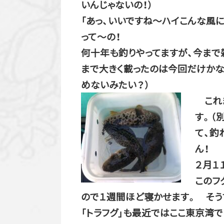
いんじゃないの！）
「あっ、いいですね～ハイこんな風
って～の！
何十年も釣りやってますが、今まで
まで大きく載ったのは今回だけかな
めないみたい？）
これま
す。（
て、釣
ん！
２月１
このフ
ので１週間ほど寝かせます。 そう
「トラフグ」も最近ではここ東京湾