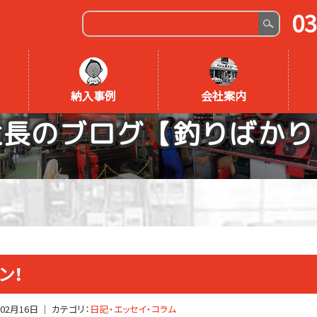
03
納入事例
会社案内
社長のブログ【釣りばかり
ン！
年02月16日
｜ カテゴリ：
日記・エッセイ・コラム