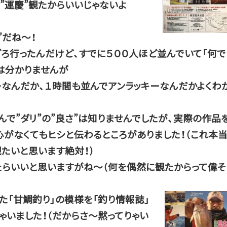
”運慶”観たからいいじゃないよ
”だね～！
ごろ行ったんだけど、すでに５００人ほど並んでいて「何で
は分かりませんが
キーなんだか、１時間も並んでアンラッキーなんだかよくわ
なんで”ダリ”の”良さ”は知りませんでしたが、実際の作品
心がなくてもヒシと伝わるところがありました！（これ本
たいと思います絶対！）
らいいと思いますがね～（何を偶然に観たからって偉そ
た「甘鯛釣り」
の模様を「釣り情報誌」
ゃいました！（だからさ～黙ってりゃい