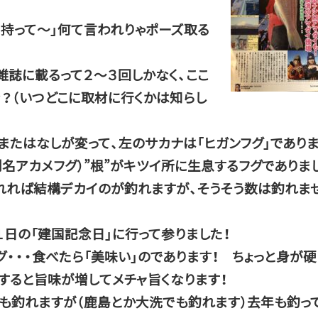
に持って～」何て言われりゃポーズ取る
雑誌に載るって２～３回しかなく、ここ
？（いつどこに取材に行くかは知らし
たはなしが変って、左のサカナは「ヒガンフグ」であり
別名アカメフグ）”根”がキツイ所に生息するフグでありま
れれば結構デカイのが釣れますが、そうそう数は釣れま
１日の「建国記念日」に行って参りました！
グ・・・食べたら「美味い」のであります！ ちょっと身が硬
すると旨味が増してメチャ旨くなります！
でも釣れますが（鹿島とか大洗でも釣れます）去年も釣っ