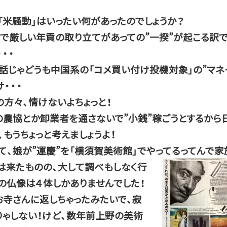
「米騒動」はいったい何があったのでしょうか？
」で厳しい年貢の取り立てがあっての”一揆”が起こる訳
・・
話じゃどうも中国系の「コメ買い付け投機対象」の”マネ
・・・
の方々、情けないよちょっと！
の農協とか卸業者を通さないで”小銭”稼ごうとするから
もうちょっと考えましょうよ！
、娘が”運慶”を「横須賀美術館」でやってるってんで家
は来たものの、大して調べもしなく行
”の仏像は４体しかありませんでした！
お寺さんに返しちゃったみたいで、寂
りゃしない！けど、数年前上野の美術