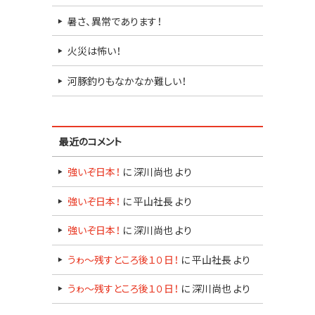
暑さ、異常であります！
火災は怖い！
河豚釣りもなかなか難しい！
最近のコメント
強いぞ日本！
に
深川尚也
より
強いぞ日本！
に
平山社長
より
強いぞ日本！
に
深川尚也
より
うゎ～残すところ後１０日！
に
平山社長
より
うゎ～残すところ後１０日！
に
深川尚也
より