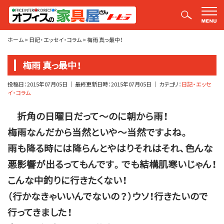
平山社長のブログ【釣りばかり日誌】
ホーム
>
日記・エッセイ・コラム
>
梅雨 真っ最中！
梅雨 真っ最中！
投稿日：
2015年07月05日
｜ 最終更新日時：
2015年07月05日
｜ カテゴリ：
日記・エッセ
イ・コラム
折角の日曜日だって～のに朝から雨！
梅雨なんだから当然といや～当然ですよね。
雨も降る時には降らんとやはりそれはそれ、色んな
悪影響が出るってもんです。でも結構肌寒いじゃん！
こんな中釣りに行きたくない！
（行かなきゃいいんでないの？）ウソ！行きたいので
行ってきました！