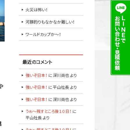
火災は怖い！
河豚釣りもなかなか難しい！
ワールドカップか～！
最近のコメント
強いぞ日本！
に
深川尚也
より
や
強いぞ日本！
に
平山社長
より
強いぞ日本！
に
深川尚也
より
うゎ～残すところ後１０日！
に
平山社長
より
違
うゎ～残すところ後１０日！
に