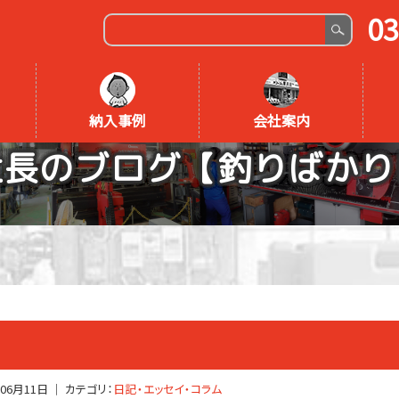
03
納入事例
会社案内
社長のブログ【釣りばかり
年06月11日
｜ カテゴリ：
日記・エッセイ・コラム