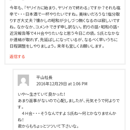
今年も、『ヤリイカに始まり、ヤリイカで終わる』ですか？それも塩
辛で・・・日本酒で一杯やりたいですね。美味いだろうな！塩分取
りすぎ大丈夫？懐かしの昭和が少しづつ無くなるのは寂しいです
ね。なかなか、コメントできず申し訳ない。釣りの話・昭和の話・
近況報告等で４Ｈ会やりたいなと思う今日この頃。Ｓ氏となかな
か連絡が取れず、先延ばしになっているが、なるべく早いうちに
日程調整をしやりましょう。来年も宜しくお願いします。
返信する
平山社長
2016年12月29日 at 1:06 PM
いや～生きていて良かった！
あまり返事がないので心配しましたが、元気そうで何よりで
す。
４Ｈ会・・・そうなんですよ Ｓ氏ね～何とかなりませんか
ね！
君からもちょっとツツいて下さいな。