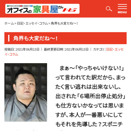
平山社長のブログ【釣りばかり日誌】
ホーム
>
日記・エッセイ・コラム
>
角界も大変だね～！
角界も大変だね～！
投稿日：
2021年06月13日
｜ 最終更新日時：
2021年06月13日
｜ カテゴリ：
日記・エッセ
イ・コラム
まぁ～「やっちゃいけない！」
って言われてた訳だから、まっ
たく言い逃れは出来ないし、
出された「６場所出停止処分」
も仕方ないかなっては思いま
すが、本人が一番悪いにして
もそれを先導した？スポニチ