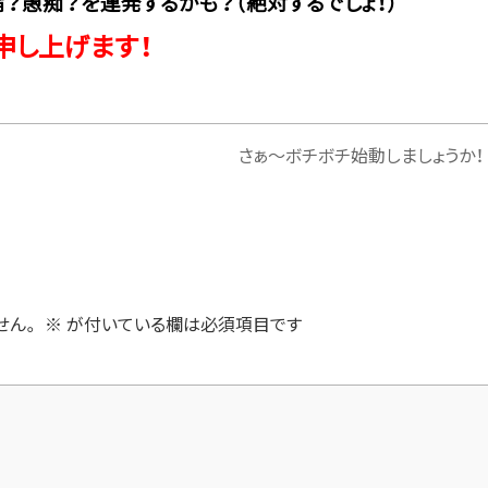
？愚痴？を連発するかも？（絶対するでしょ！）
申し上げます！
さぁ～ボチボチ始動しましょうか！
せん。
※
が付いている欄は必須項目です