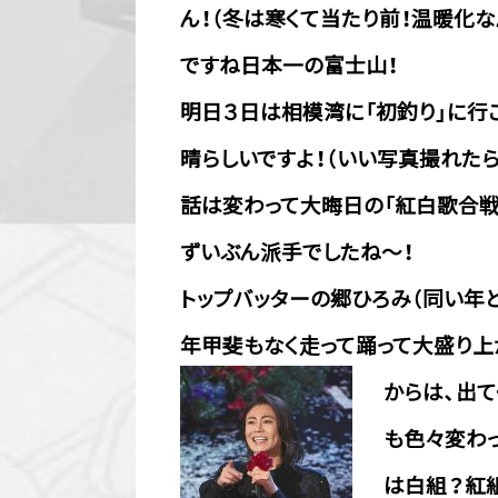
ん！（冬は寒くて当たり前！温暖化な
ですね日本一の富士山！
明日３日は相模湾に「初釣り」に行
晴らしいですよ！（いい写真撮れた
話は変わって大晦日の「紅白歌合戦
ずいぶん派手でしたね～！
トップバッターの郷ひろみ（同い年
年甲斐もなく走って踊って大盛り
からは、出
も色々変わ
は白組？紅組