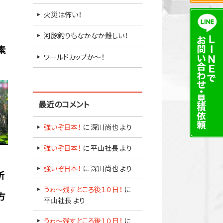
火災は怖い！
河豚釣りもなかなか難しい！
素
ワールドカップか～！
最近のコメント
強いぞ日本！
に
深川尚也
より
強いぞ日本！
に
平山社長
より
強いぞ日本！
に
深川尚也
より
所
うゎ～残すところ後１０日！
に
方
平山社長
より
うゎ～残すところ後１０日！
に