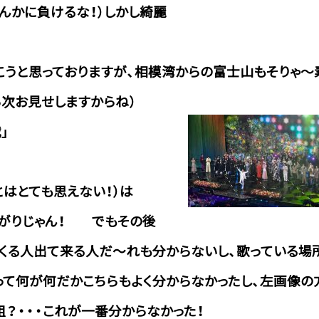
んかに負けるな！）しかし綺麗
こうと思っておりますが、相模湾からの富士山もそりゃ～
ら次お見せしますからね）
」
とはとても思えない！）は
上がりじゃん！ でもその後
てくる人出て来る人だ～れも分からないし、歌っ
ている場
って何が何だかこちらもよく分からなかったし、左画像の
？・・・これが一番分からなかった！