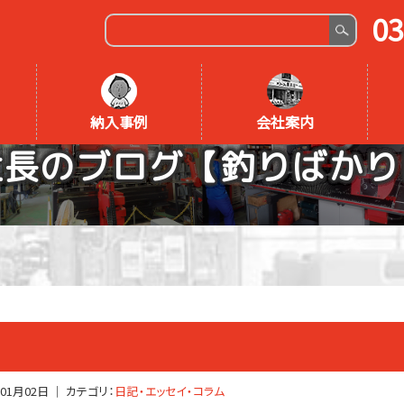
03
納入事例
会社案内
社長のブログ【釣りばかり
年01月02日
｜ カテゴリ：
日記・エッセイ・コラム