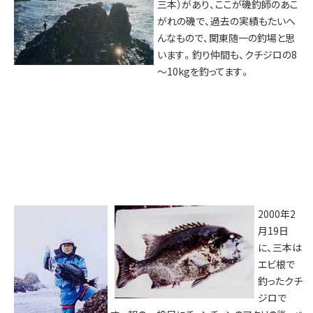
三本）があり、ここが磯釣師のあこ
がれの磯で、過去の実績もたいへ
んなもので、関東随一の釣場と思
います。釣り仲間も、クチジロの8
～10kgを釣ってます。
2000年2
月19日
に、三本は
エビ根で
釣ったクチ
ジロで