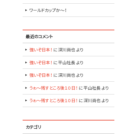
ワールドカップか～！
最近のコメント
強いぞ日本！
に
深川尚也
より
強いぞ日本！
に
平山社長
より
強いぞ日本！
に
深川尚也
より
うゎ～残すところ後１０日！
に
平山社長
より
うゎ～残すところ後１０日！
に
深川尚也
より
カテゴリ