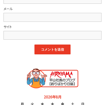
メール
サイト
2026年8月
月
火
水
木
金
土
日