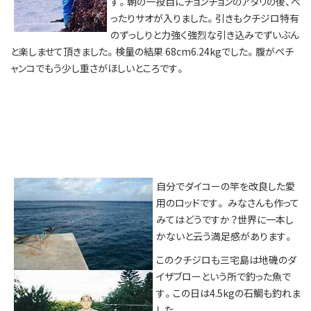
す。朝の一投目にチョンチョンのアタリの後、べ
ったりサオが入りました。引きもクチジロ特有
のずっしりと力強く強烈な引き込みでずいぶん
と楽しませて頂きました。検量の結果 68cm6.24kgでした。腹がペチ
ャンコでもう少し重さがほしいところです。
自分でダイコーの竿を改良した愛
用のロッドです。 みなさんも作って
みてはどうですか？世界に一本し
かないと云う満足感があります。
このクチジロも三宅島は地磯のダ
イザブローという所で釣った魚で
す。この日は4.5kgの石鯛も釣れま
した。