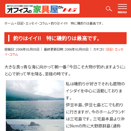
平山社長のブログ【釣りばかり日誌】
ホーム
>
日記・エッセイ・コラム
>
釣りはイイ!! 特に磯釣りは最高です。
釣りはイイ!! 特に磯釣りは最高です。
投稿日：
2006年01月05日
｜ 最終更新日時：
2006年01月05日
｜ カテゴリ：
日記・エッセ
イ・コラム
大きな真っ青な海に向かって朝一番『今日こそ大物が釣れますように』
と心で祈って竿を降る、至極の時です。
私は磯釣りが好きでそれも底物の
イシダイを中心に活動しておりま
す。
伊豆半島、伊豆七島どこでも釣り
に行きますが、今のホームグランド
は三宅島です。三宅島本島より沖
に9kmの所に大野原群島（通称