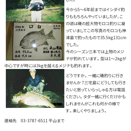
今から5～6年前まではイシダイ釣
りももちろんやっていましたが、こ
の頃は磯の超大物モロコ釣りに凝
っていましてこの写真のモロコも神
津島で釣ったもので35.5kg131cm
でした。
今のシーズン三本では上物のメジ
ナが釣れています。型は1～2kgが
中心ですが時には3kgを越えるメジナも釣れます。
どうですか。一緒に磯釣りに行き
ませんか？三宅島にどうしても行き
たいと思っていらっしゃる方は電話
ください。タダ一緒に行くだけかも
しれませんがこれも何かの縁で
す。楽しくやりましょう。
連絡先 03-3787-6511 平山まで