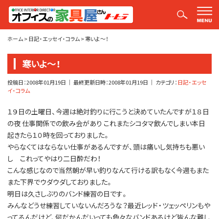
平山社長のブログ【釣りばかり日誌】
ホーム
>
日記・エッセイ・コラム
>
寒いよ～！
寒いよ～！
投稿日：
2008年01月19日
｜ 最終更新日時：
2008年01月19日
｜ カテゴリ：
日記・エッセ
イ・コラム
１９日の土曜日、今週は絶対釣りに行こうと決めていたんですが１８日
の夜 仕事関係での飲み会があり これまたシコタマ飲んでしまい本日
起きたら１０時を回っておりました。
やらなくてはならない仕事があるんですが、頭は痛いし気持ちも悪い
し これってやはり二日酔だわ！
こんな感じなので当然朝が早い釣りなんて行ける訳もなく今週もまた
また下界でウダウダしておりました。
明日は久さしぶりのバンド練習の日です。
みんなどうせ練習していないんだろうな？最近レッド・ツェッペリンもや
ってるんだけど、何だかんだいっても色々なバンドあるけど皆んな難し