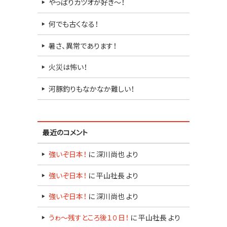
やっぱりカツオが好き～！
何でも古くなる！
暑さ、異常であります！
火災は怖い！
河豚釣りもなかなか難しい！
最近のコメント
強いぞ日本！
に
深川尚也
より
強いぞ日本！
に
平山社長
より
強いぞ日本！
に
深川尚也
より
うゎ～残すところ後１０日！
に
平山社長
より