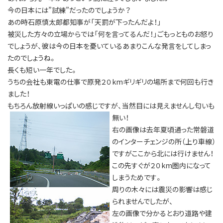
今の日本には”試練”だったのでしょうか？
あの時石原慎太郎都知事が「天罰が下ったんだよ！」
被災した方々の立場からでは「何を言ってるんだ！」ごもっとものお怒り
でしょうが、彼は今の日本を憂いているあまりこんな発言をしてしまっ
たのでしょうね。
長くも短い一年でした。
うちの会社も東電の仕事で原発２０kmギリギリの場所まで何回も行き
ました！
もちろん放射線いっぱいの感じですが
、当然目には見えませんし匂いも
無い！
右の画像は去年夏頃通った常磐道
のインターチェンジの所（上り車線）
ですがここから北には行けません！
この先すぐが２０km圏内になって
しまうためです。
周りの木々には震災の影響は感じ
られませんでしたが、
左の画像で分かるとおり道路や建