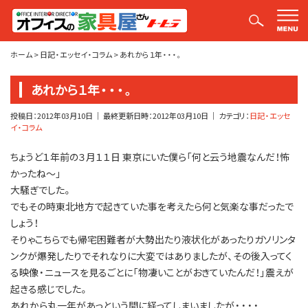
平山社長のブログ【釣りばかり日誌】
ホーム
>
日記・エッセイ・コラム
>
あれから１年・・・。
あれから１年・・・。
投稿日：
2012年03月10日
｜ 最終更新日時：
2012年03月10日
｜ カテゴリ：
日記・エッセ
イ・コラム
ちょうど１年前の３月１１日 東京にいた僕ら「何と云う地震なんだ！怖
かったね～」
大騒ぎでした。
でもその時東北地方で起きていた事を考えたら何と気楽な事だったで
しょう！
そりゃこちらでも帰宅困難者が大勢出たり液状化があったりガソリンタ
ンクが爆発したりでそれなりに大変ではありましたが、その後入ってく
る映像・ニュースを見るごとに「物凄いことがおきていたんだ！」震えが
起きる感じでした。
あれから丸一年があっという間に経ってしまいましたが・・・・