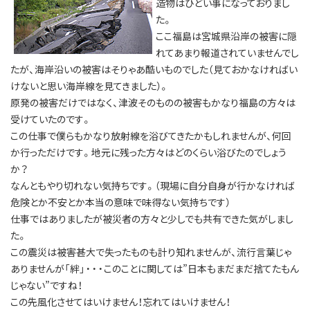
造物はひどい事になっておりまし
た。
ここ福島は宮城県沿岸の被害に隠
れてあまり報道されていませんでし
たが、海岸沿いの被害はそりゃあ酷いものでした（見ておかなければい
けないと思い海岸線を見てきました）。
原発の被害だけではなく、津波そのものの被害もかなり福島の方々は
受けていたのです。
この仕事で僕らもかなり放射線を浴びてきたかもしれませんが、何回
か行っただけです。地元に残った方々はどのくらい浴びたのでしょう
か？
なんともやり切れない気持ちです。（現場に自分自身が行かなければ
危険とか不安とか本当の意味で味得ない気持ちです）
仕事ではありましたが被災者の方々と少しでも共有できた気がしまし
た。
この震災は被害甚大で失ったものも計り知れませんが、流行言葉じゃ
ありませんが「絆」・・・このことに関しては”日本もまだまだ捨てたもん
じゃない”ですね！
この先風化させてはいけません！忘れてはいけません！