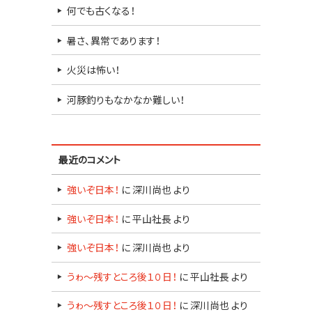
何でも古くなる！
暑さ、異常であります！
火災は怖い！
河豚釣りもなかなか難しい！
最近のコメント
強いぞ日本！
に
深川尚也
より
強いぞ日本！
に
平山社長
より
強いぞ日本！
に
深川尚也
より
うゎ～残すところ後１０日！
に
平山社長
より
うゎ～残すところ後１０日！
に
深川尚也
より