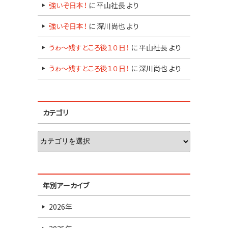
強いぞ日本！
に
平山社長
より
強いぞ日本！
に
深川尚也
より
うゎ～残すところ後１０日！
に
平山社長
より
うゎ～残すところ後１０日！
に
深川尚也
より
カテゴリ
年別アーカイブ
2026年