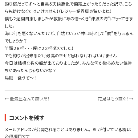
釣り宿だってず～と自粛＆天候悪化で商売上がったりだった訳で、こち
らも助けなくてはいけません！（レジャー業界肩身狭いよね）
僕も２週間自粛しましたが救援にあの憎っくき”津波の海”に行ってきま
した。
海は何も悪くないんだけど、自然というか神は時として”罰”を与えるん
でしょうか？
竿頭２８杯・・・僕は２２杯ダメでした！
でも釣りが出来るだけ最高の幸せと思わなければいけません！
今日は結構な数の船が出ておりましたが、みんな何か後ろめたい気持
ちがあったんじゃないかな？
烏賊 食うぞ～！
←
低気圧なんて嫌いだ！
花見はもう直ぐ！
→
コメントを残す
メールアドレスが公開されることはありません。
※
が付いている欄は
必須項目です