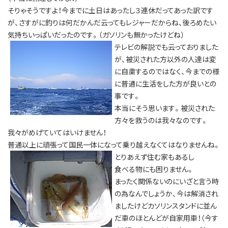
そりゃそうですよ！今までに土日はあったし３連休だってあった訳です
が、さすがに釣りは何だかんだ云ってもレジャーだからね、後ろめたい
気持ちいっぱいだったのです。（ガソリンも無かったけどね）
テレビの解説でも云っておりました
が、被災された方以外の人達は変
に自粛するのではなく、今までの様
に普通に生活をした方が良いとの
事です。
本当にそう思います。被災された
方々を救うのは我々なのです。
我々がめげていてはいけません！
普通以上に頑張って国民一体になって乗り越えなくてはなりませんね。
とりあえず住む家もあるし
食べる物にも困りません。
まったく関係ないのにいざと言う時
の為なんでしょうか、今は解消され
ましたけどカソリンスタンドに並ん
だ車のほとんどが自家用車！（今す