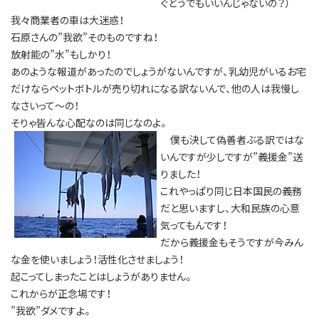
ぐどうでもいいんじゃないの？）
我々商業者の車は大迷惑！
石原さんの”我欲”そのものですね！
放射能の”水”もしかり！
あのような報道があったのでしょうがないんですが、乳幼児がいるお宅
だけならペットボトルが売り切れになる訳ないんで、他の人は我慢し
なさいって～の！
そりゃ皆んな心配なのは同じなのよ。
僕も決して偽善者ぶる訳ではな
いんですが少しですが”義援金”送
りました！
これやっぱり同じ日本国民の義務
だと思いますし、大和民族の心意
気ってもんです！
だから義援金もそうですが今みん
な金を使いましょう！活性化させましょう！
起こってしまったことはしょうがありません。
これからが正念場です！
”我欲”ダメですよ。