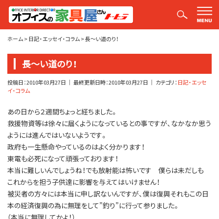
平山社長のブログ【釣りばかり日誌】
ホーム
>
日記・エッセイ・コラム
>
長～い道のり！
長～い道のり！
投稿日：
2010年03月27日
｜ 最終更新日時：
2010年03月27日
｜ カテゴリ：
日記・エッセ
イ・コラム
あの日から２週間ちょっと経ちました。
救援物資等は徐々に届くようになっているとの事ですが、なかなか思う
ようには進んではいないようです。
政府も一生懸命やっているのはよく分かります！
東電も必死になって頑張っております！
本当に難しいんでしょうね！でも放射能は怖いです 僕らは未だしも
これからを担う子供達に影響を与えてはいけません！
被災者の方々には本当に申し訳ないんですが、僕は復興それもこの日
本の経済復興の為に無理をして”釣り”に行って参りました。
（本当に無理してかよ！）