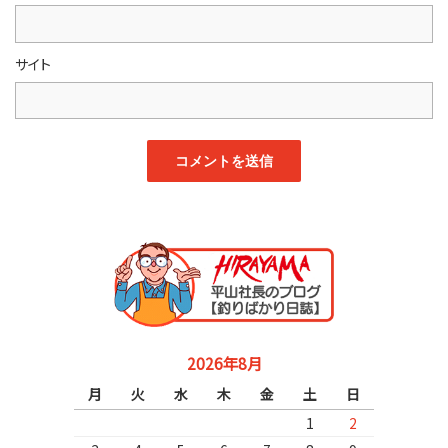
サイト
2026年8月
月
火
水
木
金
土
日
1
2