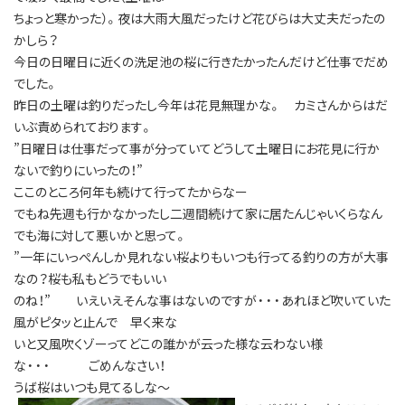
ちょっと寒かった）。夜は大雨大風だったけど花びらは大丈夫だったの
かしら？
今日の日曜日に近くの洗足池の桜に行きたかったんだけど仕事でだめ
でした。
昨日の土曜は釣りだったし今年は花見無理かな。 カミさんからはだ
いぶ責められております。
”日曜日は仕事だって事が分っていてどうして土曜日にお花見に行か
ないで釣りにいったの！”
ここのところ何年も続けて行ってたからなー
でもね先週も行かなかったし二週間続けて家に居たんじゃいくらなん
でも海に対して悪いかと思って。
”一年にいっぺんしか見れない桜よりもいつも行ってる釣りの方が大事
なの？桜も私もどうでもいい
のね！” いえいえそんな事はないのですが・・・あれほど吹いていた
風がピタッと止んで 早く来な
いと又風吹くゾーってどこの誰かが云った様な云わない様
な・・・ ごめんなさい！
うば桜はいつも見てるしな～