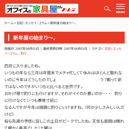
平山社長のブログ【釣りばかり日誌】
ホーム
>
日記・エッセイ・コラム
>
新年度の始まり～。
新年度の始まり～。
投稿日：
2007年04月01日
｜ 最終更新日時：
2007年04月01日
｜ カテゴリ：
日記・エッセ
イ・コラム
釣り
四月に入りましたね。
いつもの年なら三月は年度末でメチャ忙しくて休みはほとんど取れな
いのに今年はどうしたのでしょ う？暇って訳
ではないのですがいつもと比べると全然です。
おかげ様で釣りにも行けますが、それがイイのか悪いのか・・・ 釣り
に行けなくていつも爆発寸前に
なるんですが今年は順調に釣りにいけますね。（何か少しさみしいんだ
けど）
桜も先週の予想に反しこの土日がピークでしたね。天気も昼間は晴れ
て暖かく最高でした（土曜は