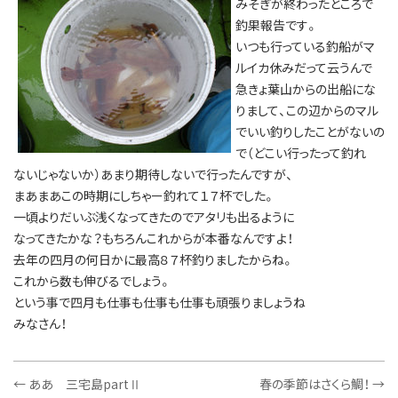
みそぎが終わったところで
釣果報告です。
いつも行っている釣船がマ
ルイカ休みだって云うんで
急きょ葉山からの出船にな
りまして、この辺からのマル
でいい釣りしたことがないの
で（どこい行ったって釣れ
ないじゃないか）あまり期待しないで行ったんですが、
まあまあこの時期にしちゃー釣れて１７杯でした。
一頃よりだいぶ浅くなってきたのでアタリも出るように
なってきたかな？もちろんこれからが本番なんですよ！
去年の四月の何日かに最高８７杯釣りましたからね。
これから数も伸びるでしょう。
という事で四月も仕事も仕事も仕事も頑張りましょうね
みなさん！
←
ああ 三宅島partⅡ
春の季節はさくら鯛！
→