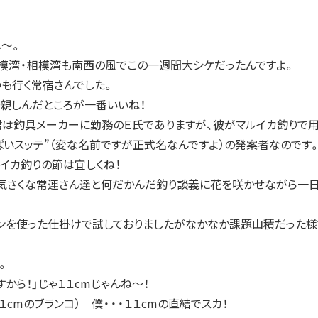
ね～。
模湾・相模湾も南西の風でこの一週間大シケだったんですよ。
も行く常宿さんでした。
親しんだところが一番いいね！
は釣具メーカーに勤務のＥ氏でありますが、彼がマルイカ釣りで
ぱいスッテ”（変な名前ですが正式名なんですよ）の発案者なのです
イカ釣りの節は宜しくね！
気さくな常連さん達と何だかんだ釣り談義に花を咲かせながら一
インを使った仕掛けで試しておりましたがなかなか課題山積だった様
。
から！」じゃ１１cmじゃんね～！
１cmのブランコ） 僕・・・１１cmの直結でスカ！