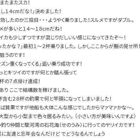
・またまたスカ！
し１４cmだな！」決めました！
効したのか三投目・・・ようやく乗りました！スルメですがダブル。
メが多いと１４～１８cmだね！
イカも少しずつですが混じりだしいい感じになってきたぞ～！
ったかな？」最初１～２杯乗りました。しかしここからが腕の見せ所
狙うのです！
ンズン重くなってくる」追い乗り成功です！
ょっとキツイのですが何とか踏ん張って
３杯の７点掛け達成！
あり ここで結構数を稼げました。
杯含む２８杯の釣果で何と竿頭になってしまいました！
ば貧果ですが他船も大体こんな感じでしたからマァマァかな～。
大型から小型まで色々居るみたい。（小さい方が美味いんですよ）
釣り仲間と駿河湾の石花海（せのうみ）に行ってのヤリイカです！
前に友達と忘年会なんだけど でどうなるんでしょう