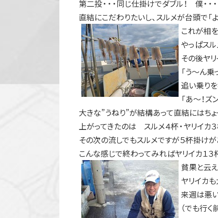
第二投・・・同じ仕掛けでダブル！ 僕・・
直結にこだわりたいし、スルメが台頭で「よ
これが相を
やっぱスル
その後ヤリ
「う～ん乗
追い乗りを
「あ～！ズ
大きな”うねり”が結構あって直結にはち
上がってきたのは スルメ４杯・ヤリイカ
その次の流しでもスルメですが５杯掛けが
こんな感じで終わってみればヤリイカ１３
貧果と云え
ヤリイカも
来週は悪い
（でも行く