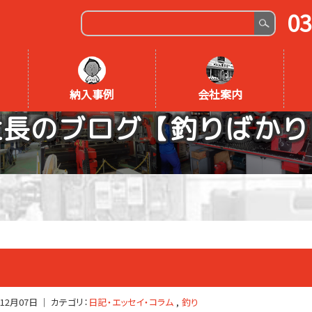
03
納入事例
会社案内
社長のブログ【釣りばかり
年12月07日
｜ カテゴリ：
日記・エッセイ・コラム
釣り