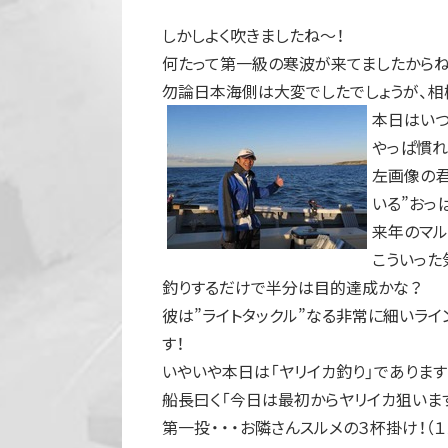
しかしよく吹きましたね～！
何たって第一級の寒波が来てましたから
勿論日本海側は大変でしたでしょうが、相
本日はいつ
やっぱ慣れ
左画像の君
いる”おっ
来年のマル
こういった
釣りするだけで半分は目的達成かな？
彼は”ライトタックル”なる非常に細いラ
す！
いやいや本日は「ヤリイカ釣り」であります
船長曰く「今日は最初からヤリイカ狙います
第一投・・・お隣さんスルメの３杯掛け！（１