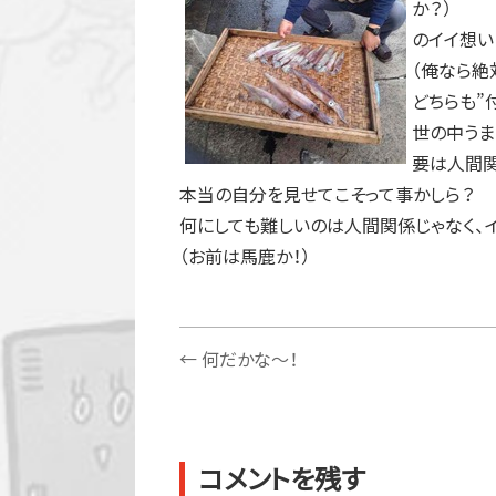
か？）
のイイ想い
（俺なら絶
どちらも”
世の中うま
要は人間関
本当の自分を見せてこそって事かしら？
何にしても難しいのは人間関係じゃなく、
（お前は馬鹿か！）
←
何だかな～！
コメントを残す