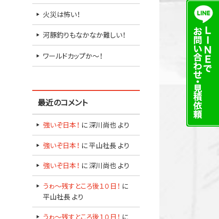
火災は怖い！
河豚釣りもなかなか難しい！
ワールドカップか～！
！
最近のコメント
強いぞ日本！
に
深川尚也
より
強いぞ日本！
に
平山社長
より
強いぞ日本！
に
深川尚也
より
うゎ～残すところ後１０日！
に
平山社長
より
うゎ～残すところ後１０日！
に