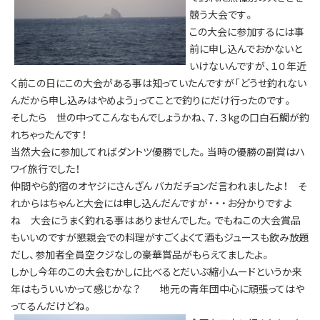
競う大会です。
この大会に参加するには事
前に申し込んでおかないと
いけないんですが、１０年近
く前この日にこの大会がある事は知っていたんですが「どうせ釣れない
んだから申し込みはやめよう」ってことで釣りにだけ行ったのです。
そしたら 世の中ってこんなもんでしょうかね、７．３kgの口白石鯛が釣
れちゃったんです！
当然大会に参加してればダントツ優勝でした。当時の優勝の副賞はハ
ワイ旅行でした！
仲間やら釣宿のオヤジにさんざん バカだチョンだ言われましたよ！ そ
れからはちゃんと大会には申し込んだんですが・・・お分かりですよ
ね 大会にうまく釣れる事はありませんでした。でもねこの大会賞品
もいいのですが懇親会での料理がすごくよくて酒もジュースも飲み放題
だし、参加者全員空クジなしの豪華賞品がもらえてましたよ。
しかし今年のこの大会むかしに比べるとだいぶ縮小ムードというか来
年はもういいかって感じかな？ 地元の青年団中心に頑張ってはや
ってるんだけどね。