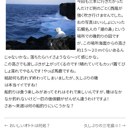
今回も三本に行きたかった
んだけど例のごとく西風が
強く吹き行けませんでした。
右の写真はいっしょにいった
石鯛名人の 「潮の鼻」という
場所での磯釣りの図です
が、この場所海面からの高さ
約１５～２０mぐらいあるん
じゃないかな。落ちたらハイさようなら～って感じかな。
この高さでも波しぶきが上がってくるのです！晴れていてもカッパ着てび
しょ濡れでやるんです！やっぱ馬鹿ですね。
結局何も釣れず終わってしまいましたが、久しぶりの磯
は本当イイですね！
船釣りは食う楽しみがあってそれはそれで楽しいんですが、磯はなか
なか釣れないけど一匹の価値観がぜんぜん違うわけですよ！
さあ～来週は何の船釣りにいこうかな？
←
おいしいオトトは何処？
久しぶりの三宅島Ⅱ！
→