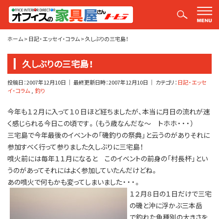
平山社長のブログ【釣りばかり日誌】
ホーム
>
日記・エッセイ・コラム
>
久しぶりの三宅島！
久しぶりの三宅島！
投稿日：
2007年12月10日
｜ 最終更新日時：
2007年12月10日
｜ カテゴリ：
日記・エッセ
イ・コラム
釣り
今年も１２月に入って１０日ほど経ちましたが、本当に月日の流れが速
く感じられる今日この頃です。（もう歳なんだな～ トホホ・・・）
三宅島で今年最後のイベントの「磯釣りの祭典」と云うのがありそれに
参加すべく行って参りました久しぶりに三宅島！
噴火前には毎年１１月になると このイベントの前身の「村長杯」とい
うのがあってそれにはよく参加していたんだけどね。
あの噴火で何もかも変ってしまいました・・・。
１２月８日の１日だけで三宅
の磯と沖に浮かぶ三本岳
で釣れた魚種別の大きさを