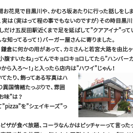
間お花見で目黒川や、かむろ坂あたりに行った話しをし
、実は（実はって程の事でもないのですが）その時目黒川
しだけ五反田駅近くまで足を延ばして”クアアイナ”って
んな知ってるって！）バーガー屋さんに寄りました。
 鎌倉に何かの用があって、カミさんと若宮大路を由比ヶ
小腹すいたね」ってんでキョロキョロしてたら”ハンバー
から入ろ～！」と入ったら店内は”ハワイ”じゃん！
てたり、飾ってある写真はハ
り異国情緒たっぷりで、雰囲
お味”は？
izza”を”シェイキーズ”っ
ピザが食べ放題、コーラなんかはピッチャーって言った