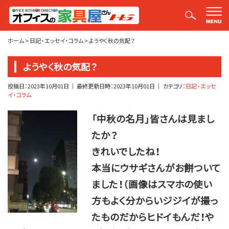
平山社長のブログ【釣りばかり日誌】
ホーム
>
日記・エッセイ・コラム
>
ようやく秋の気配？
ようやく秋の気配？
投稿日：
2023年10月01日
｜ 最終更新日時：
2023年10月01日
｜ カテゴリ：
日記・エッセ
イ・コラム
「中秋の名月」皆さんは見まし
たか？
きれいでしたね！
本当にウサギさんがお餅ついて
ました！（画像はスマホの使い
方もよく分からいジジイが撮っ
たものだからヒドイもんだ！や