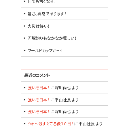
何でも古くなる！
暑さ、異常であります！
火災は怖い！
河豚釣りもなかなか難しい！
ワールドカップか～！
最近のコメント
強いぞ日本！
に
深川尚也
より
強いぞ日本！
に
平山社長
より
強いぞ日本！
に
深川尚也
より
うゎ～残すところ後１０日！
に
平山社長
より