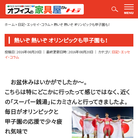
平山社長のブログ【釣りばかり日誌】
ホーム
>
日記・エッセイ・コラム
>
熱いぞ 熱いぞ オリンピックも甲子園も！
熱いぞ 熱いぞ オリンピックも甲子園も！
投稿日：
2016年08月20日
｜ 最終更新日時：
2016年08月20日
｜ カテゴリ：
日記・エッセ
イ・コラム
お盆休みはいかがでしたか～。
こちらは特にどこかに行ったって感じではなく、近く
の「スーパー銭湯」にカミさんと行ってきましたよ。
毎日がオリンピックと
甲子園の応援で少々疲
れ気味で