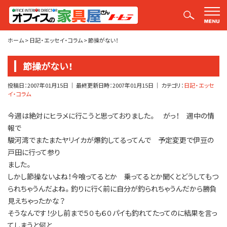
平山社長のブログ【釣りばかり日誌】
ホーム
>
日記・エッセイ・コラム
>
節操がない！
節操がない！
投稿日：
2007年01月15日
｜ 最終更新日時：
2007年01月15日
｜ カテゴリ：
日記・エッセ
イ・コラム
今週は絶対にヒラメに行こうと思っておりました。 がっ！ 週中の情
報で
駿河湾でまたまたヤリイカが爆釣してるってんで 予定変更で伊豆の
戸田に行って参り
ました。
しかし節操ないよね！今喰ってるとか 乗ってるとか聞くとどうしてもつ
られちゃうんだよね。釣りに行く前に自分が釣られちゃうんだから勝負
見えちゃったかな？
そうなんです！少し前まで５０も６０パイも釣れてたってのに結果を言っ
てしまうと何と