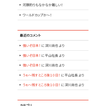
河豚釣りもなかなか難しい！
ワールドカップか～！
最近のコメント
強いぞ日本！
に
深川尚也
より
強いぞ日本！
に
平山社長
より
強いぞ日本！
に
深川尚也
より
うゎ～残すところ後１０日！
に
平山社長
より
うゎ～残すところ後１０日！
に
深川尚也
より
カテゴリ