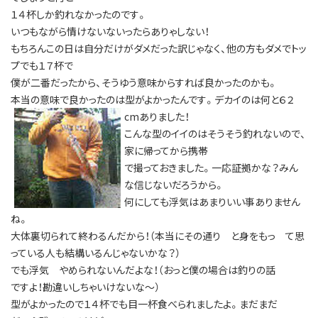
１４杯しか釣れなかったのです。
いつもながら情けないないったらありゃしない！
もちろんこの日は自分だけがダメだった訳じゃなく、他の方もダメでトッ
プでも１７杯で
僕が二番だったから、そうゆう意味からすれば良かったのかも。
本当の意味で良かったのは型がよかったんです。デカイのは何と６２
cmありました！
こんな型のイイのはそうそう釣れないので、
家に帰ってから携帯
で撮っておきました。一応証拠かな？みん
な信じないだろうから。
何にしても浮気はあまりいい事ありません
ね。
大体裏切られて終わるんだから！（本当にその通り と身をもっ て思
っている人も結構いるんじゃないかな？）
でも浮気 やめられないんだよな！（おっと僕の場合は釣りの話
ですよ！勘違いしちゃいけないな～）
型がよかったので１４杯でも目一杯食べられましたよ。まだまだ