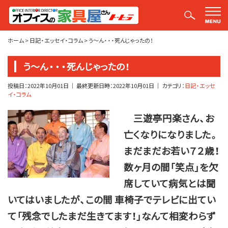
平山社長のブログ【釣りばかり日誌】
ホーム
>
日記・エッセイ・コラム
>
う～ん・・・死んじゃったの！
う～ん・・・死んじゃったの！
投稿日：
2022年10月01日
｜ 最終更新日時：
2022年10月01日
｜ カテゴリ：
日記・エッセ
イ・コラム
三遊亭円楽さん、お
亡くなりになりました。
まだまだお若い７２歳！
数ヶ月の間「笑点」を欠
席していて病気とは聞
いてはいましたが、この間 車椅子でテレビに出てい
て「残念でしたまだ生きてます！」なんて相変わらず