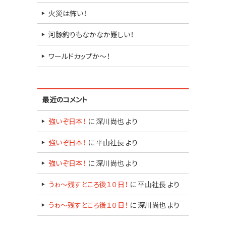
火災は怖い！
河豚釣りもなかなか難しい！
ワールドカップか～！
最近のコメント
強いぞ日本！
に
深川尚也
より
強いぞ日本！
に
平山社長
より
強いぞ日本！
に
深川尚也
より
うゎ～残すところ後１０日！
に
平山社長
より
うゎ～残すところ後１０日！
に
深川尚也
より