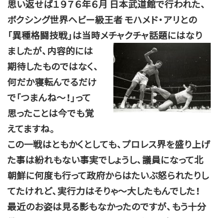
思い返せば１９７６年６月 日本武道館で行われた、
ボクシング世界ヘビー級王者 モハメド・アリとの
「異種格闘技戦」は当時メチャクチャ話題にはなり
ましたが、内
容的には
期待したものではなく、
何だか寝転んでるだけ
で「つまんね～！」って
思ったことは今でも覚
えてますね。
この一戦はともかくとしても、プロレス界を盛り上げ
た事は紛れもない事実でしょうし、議員になって北
朝鮮に何度も行って政府からはたいぶ怒られたりし
てたけれど、実行力はそりゃ～大したもんでした！
最近のお姿は見る影もなかったのですが、もう十分